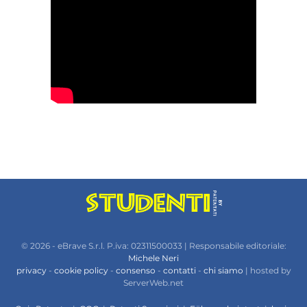
© 2026 - eBrave S.r.l. P.iva: 02311500033 | Responsabile editoriale:
Michele Neri
privacy
-
cookie policy
-
consenso
-
contatti
-
chi siamo
| hosted by
ServerWeb.net