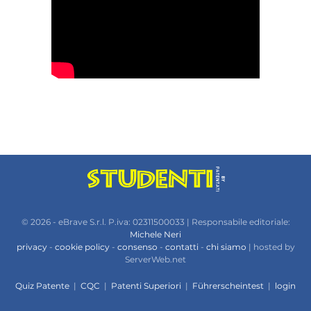
© 2026 - eBrave S.r.l. P.iva: 02311500033 | Responsabile editoriale:
Michele Neri
privacy
-
cookie policy
-
consenso
-
contatti
-
chi siamo
| hosted by
ServerWeb.net
Quiz Patente
|
CQC
|
Patenti Superiori
|
Führerscheintest
|
login