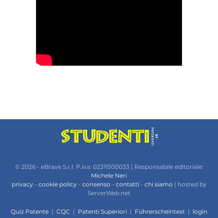
© 2026 - eBrave S.r.l. P.iva: 02311500033 | Responsabile editoriale:
Michele Neri
privacy
-
cookie policy
-
consenso
-
contatti
-
chi siamo
| hosted by
ServerWeb.net
Quiz Patente
|
CQC
|
Patenti Superiori
|
Führerscheintest
|
login