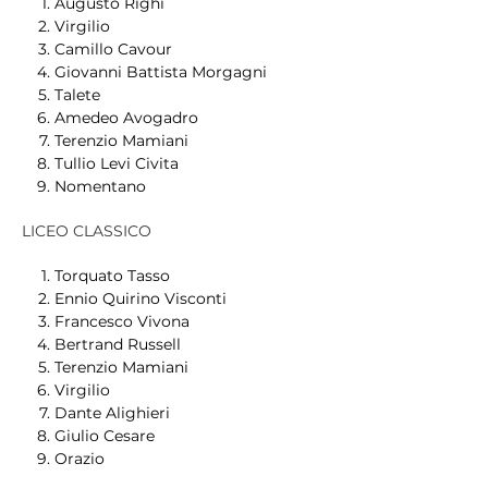
Augusto Righi
Virgilio
Camillo Cavour
Giovanni Battista Morgagni
Talete
Amedeo Avogadro
Terenzio Mamiani
Tullio Levi Civita
Nomentano
LICEO CLASSICO
Torquato Tasso
Ennio Quirino Visconti
Francesco Vivona
Bertrand Russell
Terenzio Mamiani
Virgilio
Dante Alighieri
Giulio Cesare
Orazio