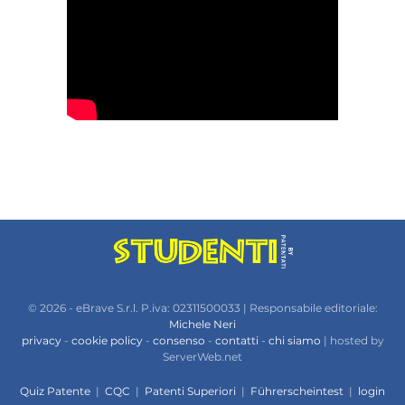
© 2026 - eBrave S.r.l. P.iva: 02311500033 | Responsabile editoriale:
Michele Neri
privacy
-
cookie policy
-
consenso
-
contatti
-
chi siamo
| hosted by
ServerWeb.net
Quiz Patente
|
CQC
|
Patenti Superiori
|
Führerscheintest
|
login