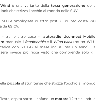
 Wind
è una variante della
terza generazione
della
 look che strizza l’occhio al mondo delle SUV.
la 500 e omologata quattro posti (il quinto costa 270
na da 69 CV.
 tra le altre cose – l’
autoradio Uconnect Mobile
ore
manuale, i
fendinebbia
e il
Wind pack
(router Wi-fi
carica con 50 GB al mese inclusi per un anno). La
sere invece più ricca visto che comprende solo gli
ella
piccola
statunitense che strizza l'occhio al mondo
Fiesta, ospita sotto il cofano un
motore
1.2 tre cilindri a