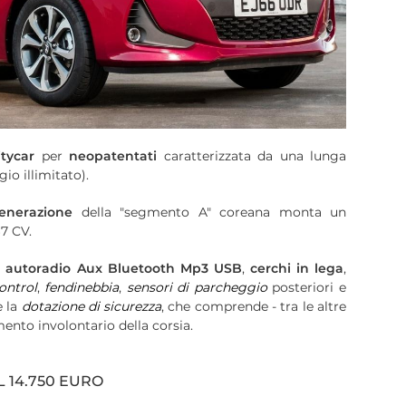
itycar
per
neopatentati
caratterizzata da una lunga
io illimitato).
enerazione
della "segmento A" coreana monta un
67 CV.
:
autoradio Aux Bluetooth Mp3 USB
,
cerchi in lega
,
ontrol
,
fendinebbia
,
sensori di parcheggio
posteriori e
e la
dotazione di sicurezza
, che comprende - tra le altre
mento involontario della corsia.
L 14.750 EURO