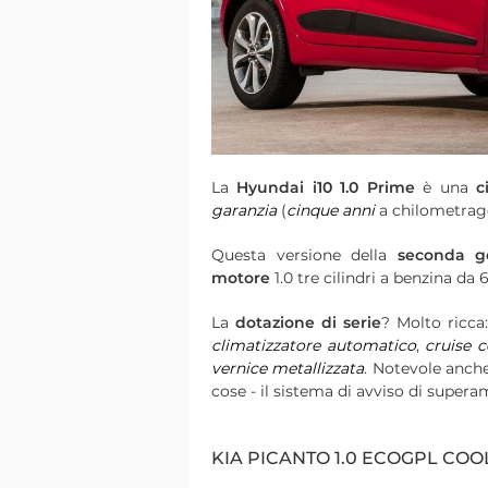
La
Hyundai i10 1.0 Prime
è una
c
garanzia
(
cinque anni
a chilometragg
Questa versione della
seconda g
motore
1.0 tre cilindri a benzina da 
La
dotazione di serie
? Molto ricca
climatizzatore automatico
,
cruise c
vernice metallizzata
. Notevole anch
cose - il sistema di avviso di supera
KIA PICANTO 1.0 ECOGPL COO