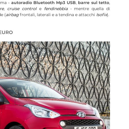
ima -
autoradio Bluetooth Mp3 USB
,
barre sul tetto
,
re
,
cruise control
e
fendinebbia
- mentre quella di
e (
airbag
frontali, laterali e a tendina e attacchi
Isofix
).
 EURO