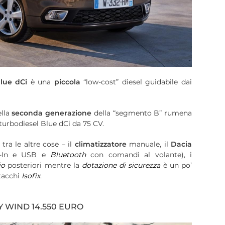
lue dCi
è una
piccola
“low-cost” diesel guidabile dai
ella
seconda generazione
della “segmento B” rumena
 turbodiesel Blue dCi da 75 CV.
ra le altre cose – il
climatizzatore
manuale, il
Dacia
x-In e USB e
Bluetooth
con comandi al volante), i
io
posteriori mentre la
dotazione di sicurezza
è un po’
ttacchi
Isofix
.
Y WIND 14.550 EURO