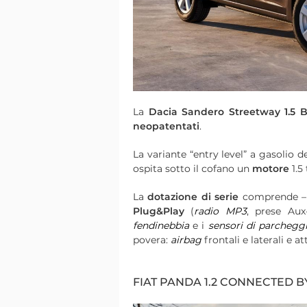
La
Dacia Sandero Streetway 1.5 B
neopatentati
.
La variante “entry level” a gasolio d
ospita sotto il cofano un
motore
1.5
La
dotazione di serie
comprende – t
Plug&Play
(
radio MP3
, prese Au
fendinebbia
e i
sensori di parchegg
povera:
airbag
frontali e laterali e a
FIAT PANDA 1.2 CONNECTED B