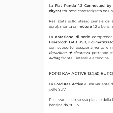
La
Fiat Panda 1.2 Connected by
citycar
torinese caratterizzata da un
Realizzata sullo stesso pianale del
euro), monta un
motore
1.2 a benzi
La
dotazione di serie
comprende –
Bluetooth DAB USB
, il
climatizzat
con supporto posizionamento e ri
dotazione di sicurezza
potrebbe es
airbag
frontali, laterali e a tendina.
FORD KA+ ACTIVE 13.250 EURO
La
Ford Ka+ Active
è una variante d
delle SUV.
Realizzata sullo stesso pianale della 
benzina da 86 CV.