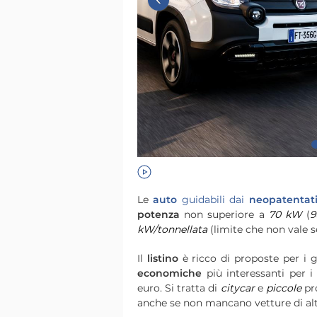
Le
auto
guidabili dai
neopatentat
potenza
non superiore a
70 kW
(
9
kW/tonnellata
(limite che non vale se
Il
listino
è ricco di proposte per i g
economiche
più interessanti per 
euro. Si tratta di
citycar
e
piccole
pr
anche se non mancano vetture di alt