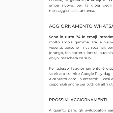
Ebbene,
la galleria di emoji di
emoji nuove, per la gioia degli
messaggistica istantanea.
AGGIORNAMENTO WHATS
Sono in tutto 74 le emoji introdo
molto ampia gamma. Tra le nuove 
vedenti, persone in carrozzina), pe
(orango, fenicottero, lontra, puzzola)
yo-yo, maschera da sub).
Per adesso l'aggiornamento è disp
scaricato tramite Google Play dagli
APKMirror.com. In entrambi i casi è
disponibili anche per tutti gli altri u
PROSSIMI AGGIORNAMENTI
A quanto pare, gli sviluppatori sa