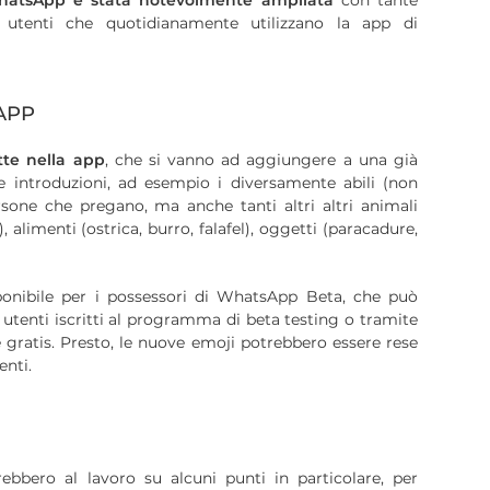
 WhatsApp è stata notevolmente ampliata
con tante
 utenti che quotidianamente utilizzano la app di
APP
tte nella app
, che si vanno ad aggiungere a una già
introduzioni, ad esempio i diversamente abili (non
rsone che pregano, ma anche tanti altri altri animali
, alimenti (ostrica, burro, falafel), oggetti (paracadure,
onibile per i possessori di WhatsApp Beta, che può
 utenti iscritti al programma di beta testing o tramite
 gratis. Presto, le nuove emoji potrebbero essere rese
tenti.
rebbero al lavoro su alcuni punti in particolare, per