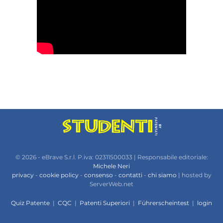
© 2026 - eBrave S.r.l. P.iva: 02311500033 | Responsabile editoriale:
Michele Neri
privacy
-
cookie policy
-
consenso
-
contatti
-
chi siamo
| hosted by
ServerWeb.net
Quiz Patente
|
CQC
|
Patenti Superiori
|
Führerscheintest
|
login