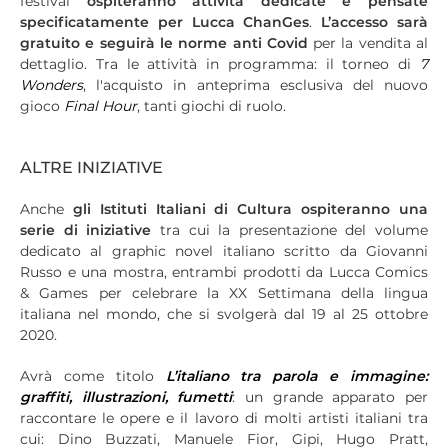
festival
ospiteranno attività dedicate e pensate
specificatamente per Lucca ChanGes
.
L’accesso sarà
gratuito e seguirà le norme anti Covid
per la vendita al
dettaglio. Tra le attività in programma: il torneo di
7
Wonders
, l'acquisto in anteprima esclusiva del nuovo
gioco
Final Hour
, tanti giochi di ruolo.
ALTRE INIZIATIVE
Anche
gli Istituti Italiani di Cultura ospiteranno una
serie di iniziative
tra cui la presentazione del volume
dedicato al graphic novel italiano scritto da Giovanni
Russo e una mostra, entrambi prodotti da Lucca Comics
& Games per celebrare la XX Settimana della lingua
italiana nel mondo, che si svolgerà dal 19 al 25 ottobre
2020.
Avrà come titolo
L’italiano tra parola e immagine:
graffiti, illustrazioni, fumetti
: un grande apparato per
raccontare le opere e il lavoro di molti artisti italiani tra
cui: Dino Buzzati, Manuele Fior, Gipi, Hugo Pratt,