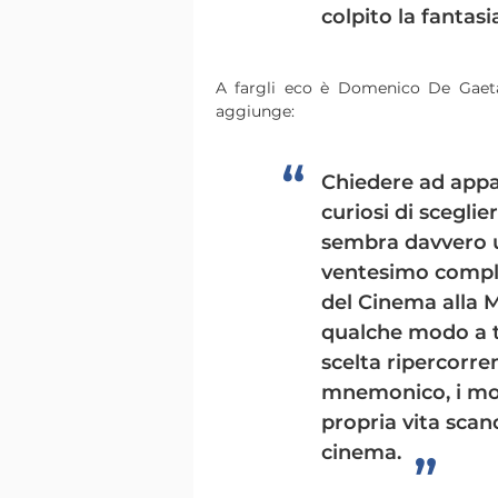
colpito la fantasia
A fargli eco è Domenico De Gaeta
aggiunge:
Chiedere ad appas
curiosi di sceglie
sembra davvero u
ventesimo compl
del Cinema alla M
qualche modo a tu
scelta ripercorre
mnemonico, i mome
propria vita scand
cinema.