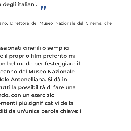
 degli italiani.
no, Direttore del Museo Nazionale del Cinema, che
sionati cinefili o semplici
re il proprio film preferito mi
n bel modo per festeggiare il
eanno del Museo Nazionale
ole Antonelliana. Si dà in
tti la possibilità di fare una
ndo, con un esercizio
nti più significativi della
iti da un’unica parola chiave: il