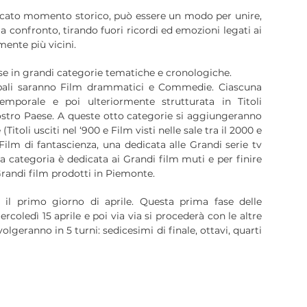
licato momento storico, può essere un modo per unire,
a confronto, tirando fuori ricordi ed emozioni legati ai
lmente più vicini.
vise in grandi categorie tematiche e cronologiche.
ipali saranno Film drammatici e Commedie. Ciascuna
emporale e poi ulteriormente strutturata in Titoli
nostro Paese. A queste otto categorie si aggiungeranno
itoli usciti nel ‘900 e Film visti nelle sale tra il 2000 e
 Film di fantascienza, una dedicata alle Grandi serie tv
ma categoria è dedicata ai Grandi film muti e per finire
Grandi film prodotti in Piemonte.
o il primo giorno di aprile. Questa prima fase delle
ercoledì 15 aprile e poi via via si procederà con le altre
volgeranno in 5 turni: sedicesimi di finale, ottavi, quarti