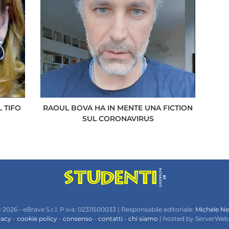
 TIFO
RAOUL BOVA HA IN MENTE UNA FICTION
SUL CORONAVIRUS
 2026 - eBrave S.r.l. P.iva: 02311500033 | Responsabile editoriale:
Michele Ne
vacy
-
cookie policy
-
consenso
-
contatti
-
chi siamo
| hosted by ServerWeb